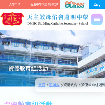
移至主內容
Eng
入學申請
香港中學文憑考試成績
資優教育組活動
導
首頁
學與教
資優教育
資優教育組活
航
連
資優教育組活動