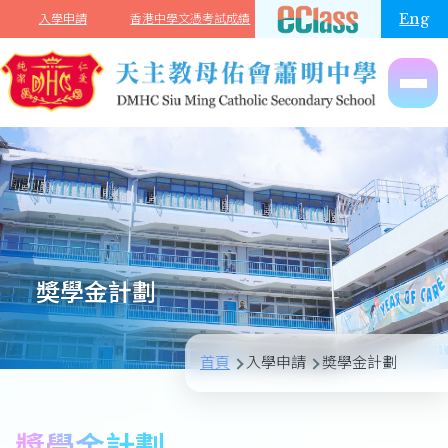
移至主內容
Eng
入學申請
香港中學文憑考試成績
奬學金計劃
導
首頁
入學申請
奬學金計劃
航
連
奬學金計劃