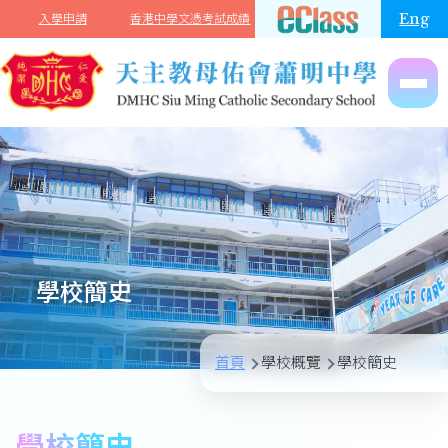
移至主內容
Eng
入學申請
香港中學文憑考試成績
學校簡史
導
首頁
學校概覽
學校簡史
航
連
學校簡史