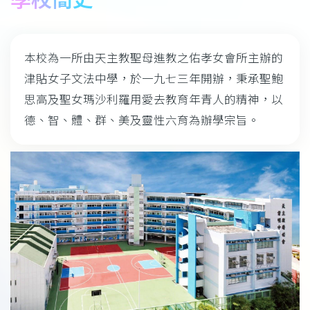
結
本校為一所由天主教聖母進教之佑孝女會所主辦的
津貼女子文法中學，於一九七三年開辦，秉承聖鮑
思高及聖女瑪沙利羅用愛去教育年青人的精神，以
德、智、體、群、美及靈性六育為辦學宗旨。