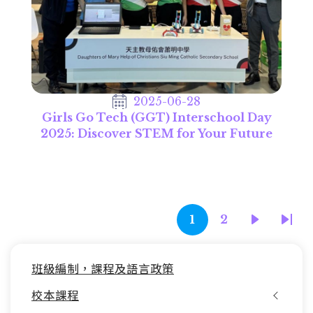
2025-06-28
Girls Go Tech (GGT) Interschool Day
2025: Discover STEM for Your Future
Pagination
1
2
目
頁
下
Last
前
面
一
pag
Main
頁
頁
班級編制，課程及語言政策
navigation
面
校本課程
(STEAM