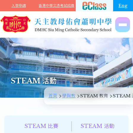
移至主內容
Eng
入學申請
香港中學文憑考試成績
STEAM 活動
導
首頁
學與教
STEAM 教育
STEAM
航
連
結
STEAM 比賽
STEAM 活動