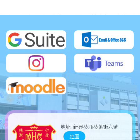
地址:
新界葵涌葵葉街六號
地圖