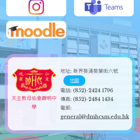
地址:
新界葵涌葵葉街六號
地圖
電話:
(852)-2424 1796
天主教母佑會蕭明中
傳真:
(852)-2484 1434
學
電郵:
general@dmhcsm.edu.hk