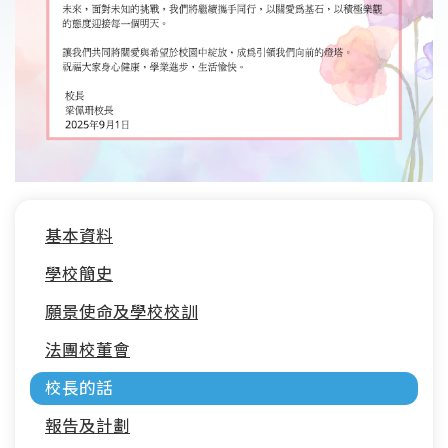
Main
基本資料
navigation
學校簡史
願景使命及學校校訓
法團校董會
校長的話
報告及計劃