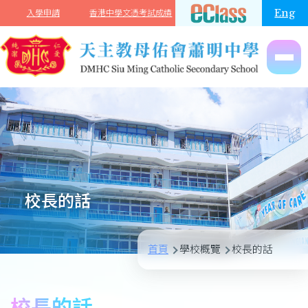
移至主內容
Eng
入學申請
香港中學文憑考試成績
校長的話
導
首頁
學校概覽
校長的話
航
連
校長的話