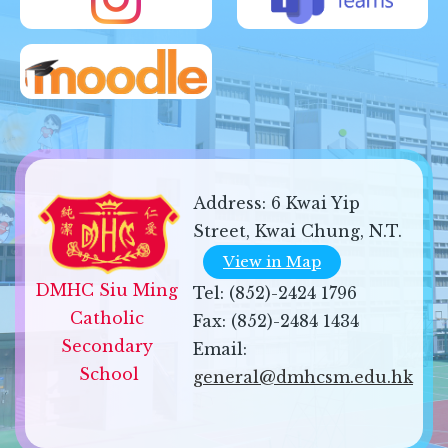
Address:
6 Kwai Yip
Street, Kwai Chung, N.T.
View in Map
DMHC Siu Ming 
Tel:
(852)-2424 1796
Catholic 
Fax:
(852)-2484 1434
Secondary 
Email:
School
general@dmhcsm.edu.hk