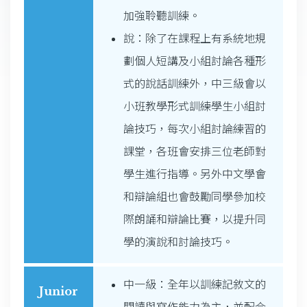
加強聆聽訓練。
說：除了在課程上有系統地規
劃個人短講及小組討論各種形
式的說話訓練外，中三級會以
小班教學形式訓練學生小組討
論技巧，每次小組討論練習的
課堂，各班會安排三位老師對
學生進行指導。另外中文學會
和辯論組也會鼓勵同學參加校
際朗誦和辯論比賽，以提升同
學的演說和討論技巧。
中一級：全年以訓練記敘文的
Junior
閱讀與寫作能力為主，並配合