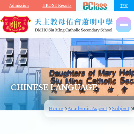
Skip to main content
中文
Admission
HKDSE Results
CHINESE LANGUAGE
Home
Academic Aspect
Subject